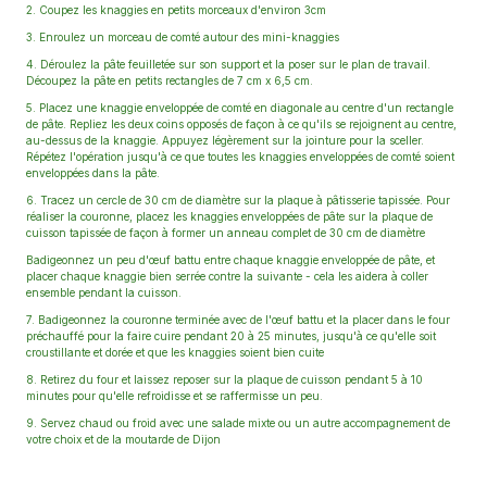
2. Coupez les knaggies en petits morceaux d'environ 3cm
3. Enroulez un morceau de comté autour des mini-knaggies
4. Déroulez la pâte feuilletée sur son support et la poser sur le plan de travail.
Découpez la pâte en petits rectangles de 7 cm x 6,5 cm.
5. Placez une knaggie enveloppée de comté en diagonale au centre d'un rectangle
de pâte. Repliez les deux coins opposés de façon à ce qu'ils se rejoignent au centre,
au-dessus de la knaggie. Appuyez légèrement sur la jointure pour la sceller.
Répétez l'opération jusqu'à ce que toutes les knaggies enveloppées de comté soient
enveloppées dans la pâte.
6. Tracez un cercle de 30 cm de diamètre sur la plaque à pâtisserie tapissée. Pour
réaliser la couronne, placez les knaggies enveloppées de pâte sur la plaque de
cuisson tapissée de façon à former un anneau complet de 30 cm de diamètre
Badigeonnez un peu d'œuf battu entre chaque knaggie enveloppée de pâte, et
placer chaque knaggie bien serrée contre la suivante - cela les aidera à coller
ensemble pendant la cuisson.
7. Badigeonnez la couronne terminée avec de l'œuf battu et la placer dans le four
préchauffé pour la faire cuire pendant 20 à 25 minutes, jusqu'à ce qu'elle soit
croustillante et dorée et que les knaggies soient bien cuite
8. Retirez du four et laissez reposer sur la plaque de cuisson pendant 5 à 10
minutes pour qu'elle refroidisse et se raffermisse un peu.
9. Servez chaud ou froid avec une salade mixte ou un autre accompagnement de
votre choix et de la moutarde de Dijon