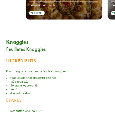
Recette de Noël
Facile
Re
VOIR PLUS
VO
Knaggies
Feuilletés Knaggies
INGRÉDIENTS
Pour une grosse couronne de feuilletés Knaggies
2 paquets de Knaggies Better Balance
1 pâte feuilletée
150 grammes de comté
1 oeuf
Moutarde de dijon
ÉTAPES
1. Préchauffez le four à 180°C