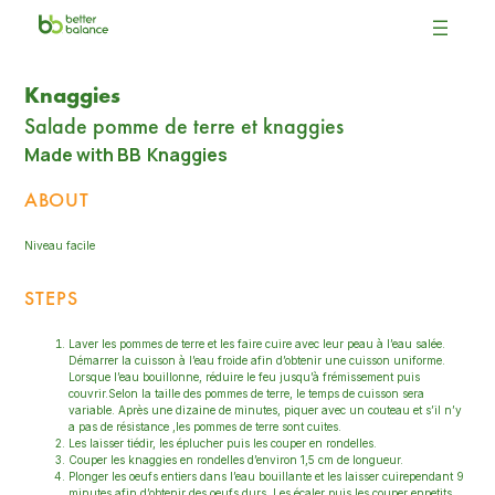
Knaggies
Salade pomme de terre et knaggies
Made with BB
Knaggies
ABOUT
Niveau facile
STEPS
Laver les pommes de terre et les faire cuire avec leur peau à l’eau salée.
Démarrer la cuisson à l’eau froide afin d’obtenir une cuisson uniforme.
Lorsque l’eau bouillonne, réduire le feu jusqu’à frémissement puis
couvrir.Selon la taille des pommes de terre, le temps de cuisson sera
variable. Après une dizaine de minutes, piquer avec un couteau et s’il n’y
a pas de résistance ,les pommes de terre sont cuites.
Les laisser tiédir, les éplucher puis les couper en rondelles.
Couper les knaggies en rondelles d’environ 1,5 cm de longueur.
Plonger les oeufs entiers dans l’eau bouillante et les laisser cuirependant 9
minutes afin d’obtenir des oeufs durs. Les écaler puis les couper enpetits