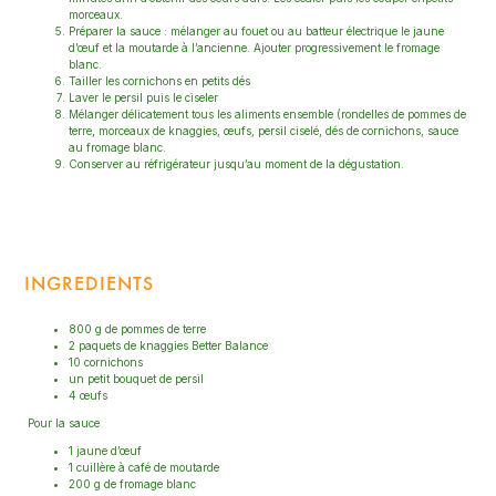
morceaux.
Préparer la sauce : mélanger au fouet ou au batteur électrique le jaune
d’œuf et la moutarde à l’ancienne. Ajouter progressivement le fromage
blanc.
Tailler les cornichons en petits dés
Laver le persil puis le ciseler
Mélanger délicatement tous les aliments ensemble (rondelles de pommes de
terre, morceaux de knaggies, œufs, persil ciselé, dés de cornichons, sauce
au fromage blanc.
Conserver au réfrigérateur jusqu’au moment de la dégustation.
INGREDIENTS
800 g de pommes de terre
2 paquets de knaggies Better Balance
10 cornichons
un petit bouquet de persil
4 œufs
Pour la sauce
1 jaune d’œuf
1 cuillère à café de moutarde
200 g de fromage blanc