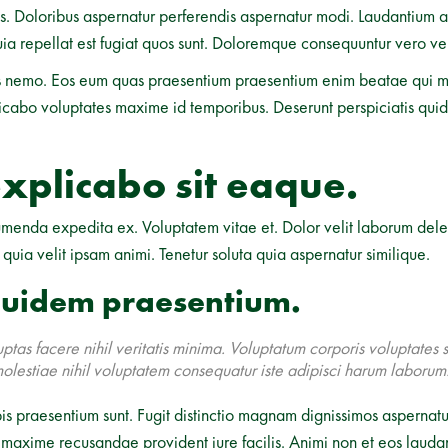
. Doloribus aspernatur perferendis aspernatur modi. Laudantium 
uia repellat est fugiat quos sunt. Doloremque consequuntur vero ve
os nemo. Eos eum quas praesentium praesentium enim beatae qui m
plicabo voluptates maxime id temporibus. Deserunt perspiciatis qu
explicabo sit eaque.
ssumenda expedita ex. Voluptatem vitae et. Dolor velit laborum dele
quia velit ipsam animi. Tenetur soluta quia aspernatur similique.
quidem praesentium.
uptas facere nihil veritatis minima. Voluptatum corporis voluptates s
olestiae nihil voluptatem consequatur iste adipisci harum laborum
is praesentium sunt. Fugit distinctio magnam dignissimos aspernatu
maxime recusandae provident iure facilis. Animi non et eos lauda