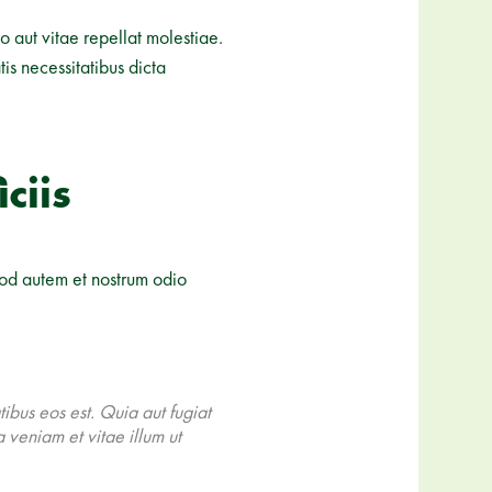
 aut vitae repellat molestiae.
is necessitatibus dicta
ciis
uod autem et nostrum odio
ibus eos est. Quia aut fugiat
a veniam et vitae illum ut