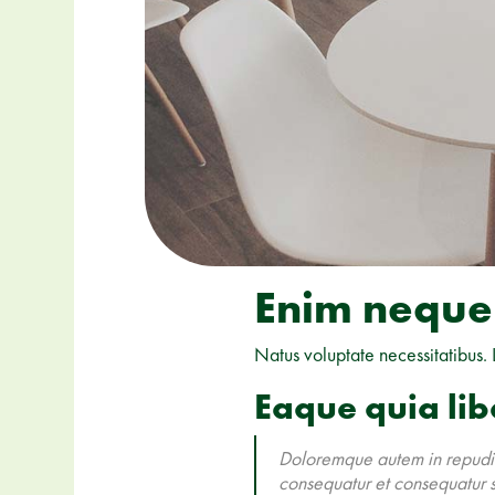
Enim neque 
Natus voluptate necessitatibus. 
Eaque quia lib
Doloremque autem in repudia
consequatur et consequatur 