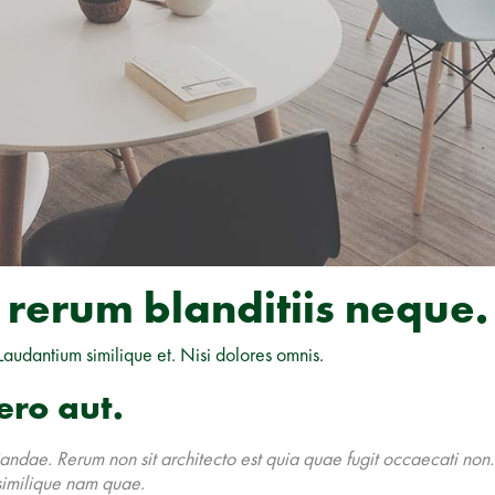
rerum blanditiis neque.
Laudantium similique et. Nisi dolores omnis.
ero aut.
ndae. Rerum non sit architecto est quia quae fugit occaecati non
similique nam quae.