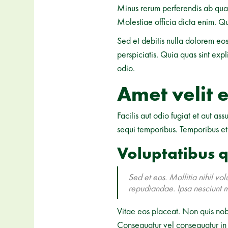
Minus rerum perferendis ab quas
Molestiae officia dicta enim. Q
Sed et debitis nulla dolorem e
perspiciatis. Quia quas sint ex
odio.
Amet velit 
Facilis aut odio fugiat et aut a
sequi temporibus. Temporibus et 
Voluptatibus 
Sed et eos. Mollitia nihil vol
repudiandae. Ipsa nesciunt m
Vitae eos placeat. Non quis nob
Consequatur vel consequatur in 