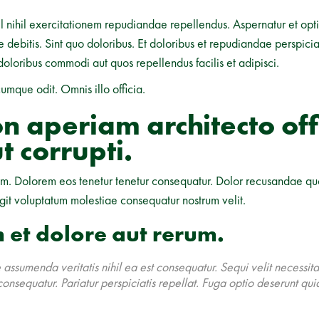
nihil exercitationem repudiandae repellendus. Aspernatur et optio
 debitis. Sint quo doloribus. Et doloribus et repudiandae perspiciat
oloribus commodi aut quos repellendus facilis et adipisci.
cumque odit. Omnis illo officia.
n aperiam architecto offi
t corrupti.
um. Dolorem eos tenetur tenetur consequatur. Dolor recusandae q
git voluptatum molestiae consequatur nostrum velit.
 et dolore aut rerum.
sumenda veritatis nihil ea est consequatur. Sequi velit necessitat
consequatur. Pariatur perspiciatis repellat. Fuga optio deserunt qui