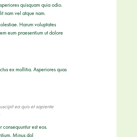
asperiores quisquam quia odio.
lit nam vel atque nam.
olestiae. Harum voluptates
idem eum praesentium ut dolore
ctus ex mollitia. Asperiores quas
uscipit ea quis et sapiente
.
r consequuntur est eos.
ntium. Minus dol