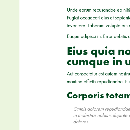
Unde earum recusandae ea nihil 
Fugiat occaecati eius et sapiente
inventore. Laborum voluptatem d
Eaque adipisci in. Error debitis 
Eius quia no
cumque in u
Aut consectetur est autem nostr
maxime officiis repudiandae. Fu
Corporis totam
Omnis dolorem repudiandae as
in molestias nobis voluptate 
dolores.